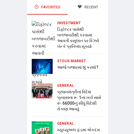
FAVORITES
RECENT
INVESTMENT
ડિફોલ્ટર પાસેથી
બળજબરીથી કરવામાં
આવતી વસૂલાત પર રિઝર્વ
બેન્કે પ્રતિબંધ મૂક્યો
STOCK MARKET
આજે બજારમાં શું કરશો?
GENERAL
પ્રધાનમંત્રીના વિદેશ
પ્રવાસના રૂ. 1ના ખર્ચ સામે
રૂ. 66000નું સીધું વિદેશી
રોકાણ આવ્યું
GENERAL
મ્યુચ્યુઅલ ફંડમાં એકદમ