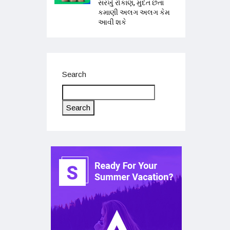
સરખું રોકાણ, મુદત છતાં
કમાણી અલગ અલગ કેમ
આવી શકે
Search
Search