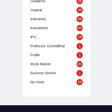
Guidance
26
Gujarat
39
Industries
69
Investment
507
IPO
19
Professor Govindbhai
1
Profile
1
Stock Market
197
Success Stories
1
tax news
10