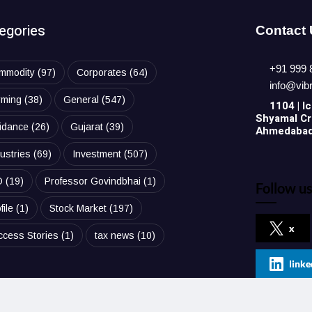
egories
Contact
+91 999 
mmodity
(97)
Corporates
(64)
info@vib
rming
(38)
General
(547)
1104 | Ic
Shyamal Cro
idance
(26)
Gujarat
(39)
Ahmedabad,
ustries
(69)
Investment
(507)
O
(19)
Professor Govindbhai
(1)
Follow us
file
(1)
Stock Market
(197)
x
ccess Stories
(1)
tax news
(10)
linke