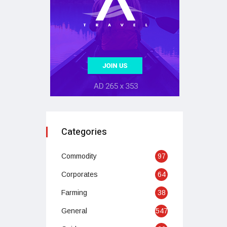
Categories
Commodity
97
Corporates
64
Farming
38
General
547