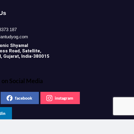
 Us
8373 187
rantudyog.com
onic
Shyamal
ss Road, Satellite,
 Gujarat, India-380015
 on Social Media
facebook
instagram
din