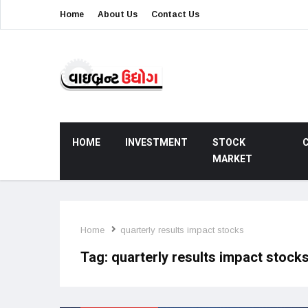
Home
About Us
Contact Us
HOME
INVESTMENT
STOCK
MARKET
Home
quarterly results impact stocks
Tag:
quarterly results impact stock