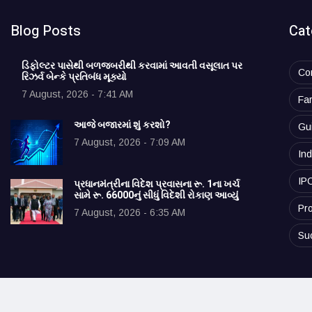
Blog Posts
Cat
ડિફોલ્ટર પાસેથી બળજબરીથી કરવામાં આવતી વસૂલાત પર
Co
રિઝર્વ બેન્કે પ્રતિબંધ મૂક્યો
7 August, 2026 - 7:41 AM
Fa
આજે બજારમાં શું કરશો?
Gu
7 August, 2026 - 7:09 AM
Ind
IP
પ્રધાનમંત્રીના વિદેશ પ્રવાસના રૂ. 1ના ખર્ચ
સામે રૂ. 66000નું સીધું વિદેશી રોકાણ આવ્યું
Pro
7 August, 2026 - 6:35 AM
Su
© 2025 vibrantudyog.com. All rights reserved.