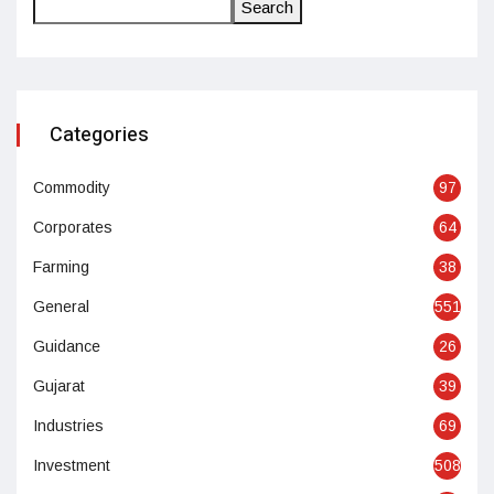
Search
Categories
Commodity
97
Corporates
64
Farming
38
General
551
Guidance
26
Gujarat
39
Industries
69
Investment
508