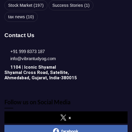
Stock Market
(197)
Success Stories
(1)
tax news
(10)
Contact Us
+91 999 8373 187
info@vibrantudyog.com
1104 | Iconic
Shyamal
Shyamal Cross Road, Satellite,
Ahmedabad, Gujarat, India-380015
Follow us on Social Media
x
facebook