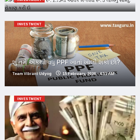
INVESTMENT
શું તમે એકથી વધુ PPF ખાતાં ખોલી શકો છો?
Team Vibrant Udyog
15 February, 2026 - 4:31 AM
INVESTMENT