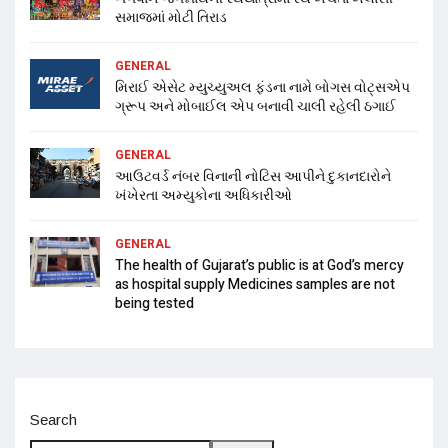
સમાજમાં મોટી તિરાડ
GENERAL
મિરાઈ એસેટ મ્યુચ્યુઅલ ફંડના નામે બોગસ વોટ્સએપ
ગ્રૂપ અને મોબાઈલ એપ બનાવી ચાલી રહેલી ઠગાઈ
GENERAL
આઉટવર્ડ નંબર વિનાની નોટિસ આપીને દુકાનદારોને
ખંખેરતા અમ્યુકોના અધિકારીઓ
GENERAL
The health of Gujarat’s public is at God’s mercy
as hospital supply Medicines samples are not
being tested
Search