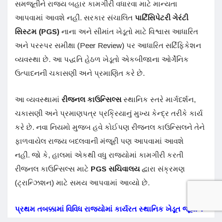
સમજૂતીને રાજ્ય બહાર કામગીરી વધારવા માટે માન્યતા
આપવામાં આવશે નહીં. સરકાર સંચાલિત
પાર્ટિસિપેટરી ગેરંટી
સિસ્ટમ (PGS)
નાના અને સીમાંત ખેડૂતો માટે વિશ્વાસ આધારિત
અને પરસ્પર સમીક્ષા (Peer Review) પર આધારિત સર્ટિફિકેશન
વ્યવસ્થા છે. આ પદ્ધતિ હેઠળ ખેડૂતો એકબીજાના ઓર્ગેનિક
ઉત્પાદનની ચકાસણી અને પ્રમાણિત કરે છે.
આ વ્યવસ્થામાં
રીજનલ કાઉન્સિલ્સ
સ્થાનિક સ્તરે માર્ગદર્શન,
ચકાસણી અને પ્રમાણપત્ર પ્રક્રિયાનું મુખ્ય કેન્દ્ર તરીકે કાર્ય
કરે છે. નવા નિયમો મુજબ હવે કોઈપણ રીજનલ કાઉન્સિલને તેને
ફાળવાયેલ રાજ્ય બદલવાની મંજૂરી પણ આપવામાં આવશે
નહીં. જો કે, હાલમાં એકથી વધુ રાજ્યોમાં કામગીરી કરતી
રીજનલ કાઉન્સિલ્સ માટે
PGS સચિવાલય
દ્વારા સંક્રમણ
(ટ્રાન્ઝિશન) માટે સમય આપવામાં આવ્યો છે.
પ્રથમ તબક્કામાં વિવિધ રાજ્યોમાં કાર્યરત સ્થાનિક ખેડૂત જૂથોને