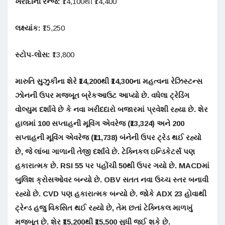
ખરીદીની રેન્જ:
₹14,100થી ₹14,400
લક્ષ્યાંક:
₹15,250
સ્ટોપ-લોસ:
₹13,800
મારુતિ સુઝુકીના શેરે ₹14,200થી ₹14,300ના મહત્વના રેઝિસ્ટન્સ
ઝોનની ઉપર મજબૂત બ્રેકઆઉટ આપ્યો છે. વધેલા ટ્રેડિંગ
વોલ્યુમ દર્શાવે છે કે નવા ખરીદદારો બજારમાં પ્રવેશી રહ્યા છે. શેર
હાલમાં 100 સપ્તાહની મૂવિંગ એવરેજ (₹13,324) અને 200
સપ્તાહની મૂવિંગ એવરેજ (₹11,738) બંનેની ઉપર ટ્રેડ થઈ રહ્યો
છે, જે લાંબા ગાળાની તેજી દર્શાવે છે. ટેક્નિકલ ઇન્ડિકેટર્સ પણ
હકારાત્મક છે. RSI 55 પર પહોંચી 50થી ઉપર ગયો છે. MACDમાં
બુલિશ ક્રોસઓવર બન્યો છે. OBV સતત નવા ઉચ્ચ સ્તર બનાવી
રહ્યો છે. CVD પણ હકારાત્મક બન્યો છે. જોકે ADX 23 હોવાથી
ટ્રેન્ડ હજુ વિકસિત થઈ રહ્યો છે, તેમ છતાં ટેક્નિકલ માળખું
મજબૂત છે. શેર ₹15,200થી ₹15,500 સુધી જઈ શકે છે.