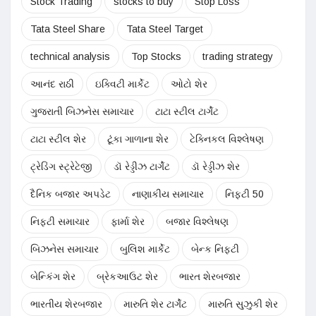
Stock Trading
stocks to buy
Stop Loss
Tata Steel Share
Tata Steel Target
technical analysis
Top Stocks
trading strategy
આનંદ રાઠી
ઇક્વિટી માર્કેટ
ઓટો શેર
ગુજરાતી બિઝનેસ સમાચાર
ટાટા સ્ટીલ ટાર્ગેટ
ટાટા સ્ટીલ શેર
ટૂંકા ગાળાના શેર
ટેક્નિકલ વિશ્લેષણ
ટ્રેડિંગ સ્ટ્રેટેજી
ડૉ રેડ્ડીઝ ટાર્ગેટ
ડૉ રેડ્ડીઝ શેર
દૈનિક બજાર અપડેટ
નાણાકીય સમાચાર
નિફ્ટી 50
નિફ્ટી સમાચાર
ફાર્મા શેર
બજાર વિશ્લેષણ
બિઝનેસ સમાચાર
બુલિશ માર્કેટ
બેન્ક નિફ્ટી
બેન્કિંગ શેર
બ્રેકઆઉટ શેર
ભારત શેરબજાર
ભારતીય શેરબજાર
મારુતિ શેર ટાર્ગેટ
મારુતિ સુઝુકી શેર