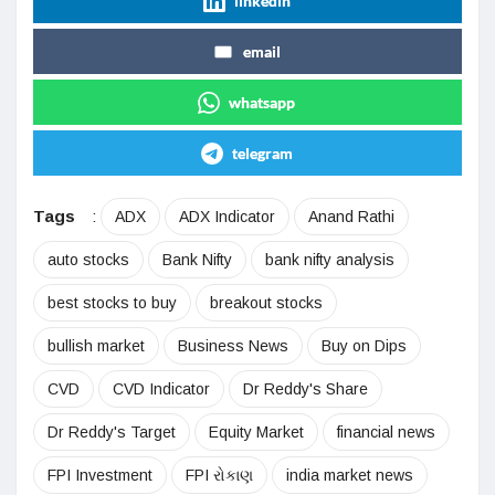
linkedin
email
whatsapp
telegram
Tags
:
ADX
ADX Indicator
Anand Rathi
auto stocks
Bank Nifty
bank nifty analysis
best stocks to buy
breakout stocks
bullish market
Business News
Buy on Dips
CVD
CVD Indicator
Dr Reddy's Share
Dr Reddy's Target
Equity Market
financial news
FPI Investment
FPI રોકાણ
india market news