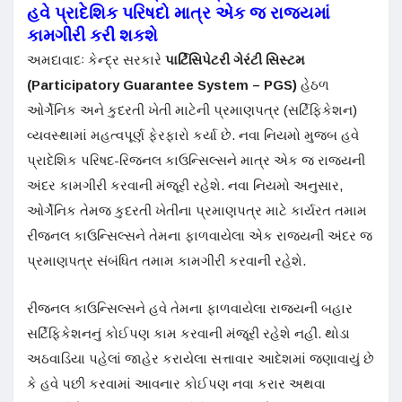
હવે પ્રાદેશિક પરિષદો માત્ર એક જ રાજ્યમાં
કામગીરી કરી શકશે
અમદાવાદઃ કેન્દ્ર સરકારે
પાર્ટિસિપેટરી ગેરંટી સિસ્ટમ
(Participatory Guarantee System – PGS)
હેઠળ
ઓર્ગેનિક અને કુદરતી ખેતી માટેની પ્રમાણપત્ર (સર્ટિફિકેશન)
વ્યવસ્થામાં મહત્વપૂર્ણ ફેરફારો કર્યા છે. નવા નિયમો મુજબ હવે
પ્રાદેશિક પરિષદ-રિજનલ કાઉન્સિલ્સને માત્ર એક જ રાજ્યની
અંદર કામગીરી કરવાની મંજૂરી રહેશે. નવા નિયમો અનુસાર,
ઓર્ગેનિક તેમજ કુદરતી ખેતીના પ્રમાણપત્ર માટે કાર્યરત તમામ
રીજનલ કાઉન્સિલ્સને તેમના ફાળવાયેલા એક રાજ્યની અંદર જ
પ્રમાણપત્ર સંબંધિત તમામ કામગીરી કરવાની રહેશે.
રીજનલ કાઉન્સિલ્સને હવે તેમના ફાળવાયેલા રાજ્યની બહાર
સર્ટિફિકેશનનું કોઈપણ કામ કરવાની મંજૂરી રહેશે નહીં. થોડા
અઠવાડિયા પહેલાં જાહેર કરાયેલા સત્તાવાર આદેશમાં જણાવાયું છે
કે હવે પછી કરવામાં આવનાર કોઈપણ નવા કરાર અથવા