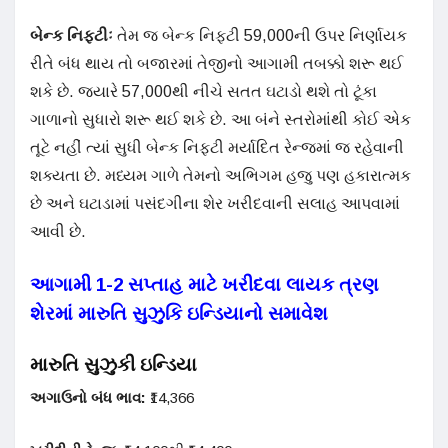
બેન્ક નિફ્ટીઃ
તેમ જ બેન્ક નિફ્ટી 59,000ની ઉપર નિર્ણાયક
રીતે બંધ થાય તો બજારમાં તેજીનો આગામી તબક્કો શરૂ થઈ
શકે છે. જ્યારે 57,000થી નીચે સતત ઘટાડો થશે તો ટૂંકા
ગાળાનો સુધારો શરૂ થઈ શકે છે. આ બંને સ્તરોમાંથી કોઈ એક
તૂટે નહીં ત્યાં સુધી બેન્ક નિફ્ટી મર્યાદિત રેન્જમાં જ રહેવાની
શક્યતા છે. મધ્યમ ગાળે તેમનો અભિગમ હજુ પણ હકારાત્મક
છે અને ઘટાડામાં પસંદગીના શેર ખરીદવાની સલાહ આપવામાં
આવી છે.
આગામી 1-2 સપ્તાહ માટે ખરીદવા લાયક ત્રણ
શેરમાં મારુતિ સુઝુકિ ઇન્ડિયાનો સમાવેશ
મારુતિ સુઝુકી ઇન્ડિયા
અગાઉનો બંધ ભાવ:
₹14,366