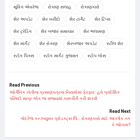
મૂવિંગ એવરેજ
રોકાણ સલાહ
રોકાણકારો
શેર અપડેટ
શેર ખરીદો
શેર ટાર્ગેટ
શેર ટિપ્સ
શેર ટ્રેડિંગ
શેર બજાર સમાચાર
શેર ભલામણ
શેર માર્કેટ
શેર રોકાણ
શેરબજાર અપડેટ
સ્ટીલ શેર
સ્ટોક પિક્સ
સ્ટોક માર્કેટ ગુજરાત
સ્ટોપ લોસ
Read Previous
ઓર્ગેનિક ખેતીના પ્રમાણપત્રના નિયમોમાં ફેરફાર: હવે પ્રાદેશિક
પરિષદો માત્ર એક જ રાજ્યમાં કામગીરી કરી શકશે
Read Next
ગોદરેજ કન્ઝ્યુમર પ્રોડક્ટ્સ લિ.: રોકાણકારો માટે આકર્ષક તક
કે જોખમ?