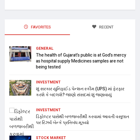
FAVORITES
RECENT
GENERAL
The health of Gujarat’s public is at God’s mercy
as hospital supply Medicines samples are not
being tested
INVESTMENT
શું સરકાર યુનિફાઈડ પેન્શન સ્કીમ (UPS) માં ફેરફાર
કરશે કે બદલશે? જાણો સંસદમાં શું જણાવાયું
INVESTMENT
ડિફોલ્ટર પાસેથી બળજબરીથી કરવામાં આવતી વસૂલાત
પર રિઝર્વ બેન્કે પ્રતિબંધ મૂક્યો
STOCK MARKET