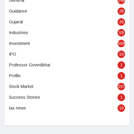
General
548
Guidance
26
Gujarat
39
Industries
69
Investment
508
IPO
19
Professor Govindbhai
1
Profile
1
Stock Market
197
Success Stories
1
tax news
10