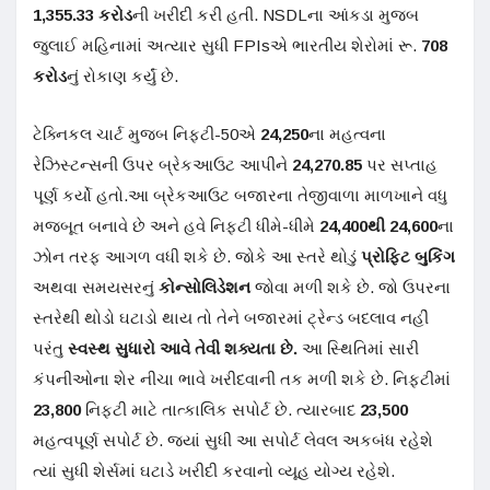
1,355.33 કરોડ
ની ખરીદી કરી હતી. NSDLના આંકડા મુજબ
જુલાઈ મહિનામાં અત્યાર સુધી FPIsએ ભારતીય શેરોમાં રૂ.
708
કરોડ
નું રોકાણ કર્યું છે.
ટેક્નિકલ ચાર્ટ મુજબ નિફ્ટી-50એ
24,250
ના મહત્વના
રેઝિસ્ટન્સની ઉપર બ્રેકઆઉટ આપીને
24,270.85
પર સપ્તાહ
પૂર્ણ કર્યો હતો.આ બ્રેકઆઉટ બજારના તેજીવાળા માળખાને વધુ
મજબૂત બનાવે છે અને હવે નિફ્ટી ધીમે-ધીમે
24,400થી 24,600
ના
ઝોન તરફ આગળ વધી શકે છે. જોકે આ સ્તરે થોડું
પ્રોફિટ બુકિંગ
અથવા સમયસરનું
કોન્સોલિડેશન
જોવા મળી શકે છે. જો ઉપરના
સ્તરેથી થોડો ઘટાડો થાય તો તેને બજારમાં ટ્રેન્ડ બદલાવ નહીં
પરંતુ
સ્વસ્થ સુધારો આવે તેવી શક્યતા છે.
આ સ્થિતિમાં સારી
કંપનીઓના શેર નીચા ભાવે ખરીદવાની તક મળી શકે છે. નિફ્ટીમાં
23,800
નિફ્ટી માટે તાત્કાલિક સપોર્ટ છે. ત્યારબાદ
23,500
મહત્વપૂર્ણ સપોર્ટ છે. જ્યાં સુધી આ સપોર્ટ લેવલ અકબંધ રહેશે
ત્યાં સુધી શેર્સમાં ઘટાડે ખરીદી કરવાનો વ્યૂહ યોગ્ય રહેશે.