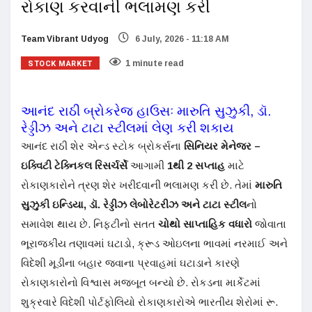
રોકાણ કરવાની ભલામણ કરી
Team Vibrant Udyog
6 July, 2026 - 11:18 AM
STOCK MARKET
1 minute read
આનંદ રાઠી બ્રોકરેજ હાઉસઃ મારુતિ સુઝુકી, ડૉ.
રેડ્ડીઝ અને ટાટા સ્ટીલમાં લેણ કરી શકાય
આનંદ રાઠી શેર એન્ડ સ્ટોક બ્રોકર્સના
સિનિયર મેનેજર –
ઇક્વિટી ટેક્નિકલ રિસર્ચર્સે
આગામી
1થી 2 સપ્તાહ
માટે
રોકાણકારોને ત્રણ શેર ખરીદવાની ભલામણ કરી છે. તેમાં
મારુતિ
સુઝુકી ઇન્ડિયા, ડૉ. રેડ્ડીઝ લેબોરેટરીઝ અને ટાટા સ્ટીલ
નો
સમાવેશ થાય છે. નિફ્ટીનો સતત
ચોથો સાપ્તાહિક વધારો
જોવાતા
ભૂરાજકીય તણાવમાં ઘટાડો, ક્રૂડ ઓઇલના ભાવમાં નરમાઈ અને
વિદેશી મૂડીના બહાર જવાના પ્રવાહમાં ઘટાડાને કારણે
રોકાણકારોનો વિશ્વાસ મજબૂત બન્યો છે. રોકડના માર્કેટમાં
શુક્રવારે વિદેશી પોર્ટફોલિયો રોકાણકારોએ ભારતીય શેરોમાં રૂ.