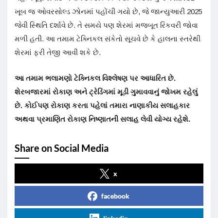
ખૂબ જ ઓવરસોલ્ડ ઝોનમાં પહોંચી ગયો છે, જે જાન્યુઆરી 2025
જેવી સ્થિતિ દર્શાવે છે. તે સમયે પણ શેરમાં મજબૂત રિકવરી જોવા
મળી હતી. આ તમામ ટેક્નિકલ સંકેતો સૂચવે છે કે હાલના સ્તરેથી
શેરમાં ફરી તેજી આવી શકે છે.
આ તમામ ભલામણો ટેક્નિકલ વિશ્લેષણ પર આધારિત છે.
શેરબજારમાં રોકાણ અને ટ્રેડિંગમાં મૂડી ગુમાવવાનું જોખમ રહેલું
છે. કોઈપણ રોકાણ કરતા પહેલાં તમારા નાણાકીય સલાહકાર
અથવા પ્રમાણિત રોકાણ નિષ્ણાતની સલાહ લેવી યોગ્ય રહેશે.
Share on Social Media
x
facebook