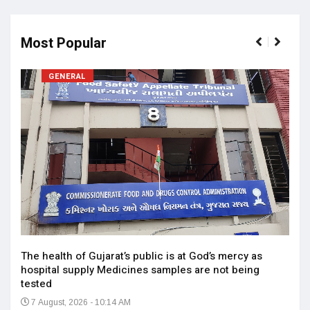
Most Popular
GENERAL
17 ન
અને 
14
The health of Gujarat’s public is at God’s mercy as
hospital supply Medicines samples are not being
tested
7 August, 2026 - 10:14 AM