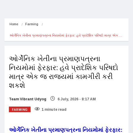
Home
Farming
ઓર્ગેનિક ખેતીના પ્રમાણપત્રના નિયમોમાં ફેરફાર: હવે પ્રાદેશિક પરિષદો માત્ર એક…
ઓર્ગેનિક ખેતીના પ્રમાણપત્રના
નિયમોમાં ફેરફાર: હવે પ્રાદેશિક પરિષદો
માત્ર એક જ રાજ્યમાં કામગીરી કરી
શકશે
Team Vibrant Udyog
6 July, 2026 - 8:17 AM
FARMING
1 minute read
ઓર્ગેનિક ખેતીના પ્રમાણપત્રના નિયમોમાં ફેરફાર: