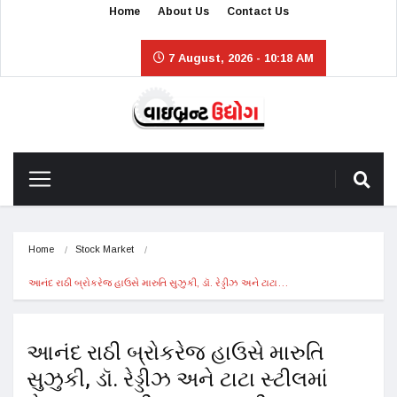
Home
About Us
Contact Us
7 August, 2026 - 10:18 AM
Home
Stock Market
આનંદ રાઠી બ્રોકરેજ હાઉસે મારુતિ સુઝુકી, ડૉ. રેડ્ડીઝ અને ટાટા…
આનંદ રાઠી બ્રોકરેજ હાઉસે મારુતિ
સુઝુકી, ડૉ. રેડ્ડીઝ અને ટાટા સ્ટીલમાં