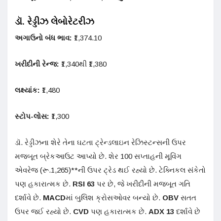
ડૉ. રેડ્ડીઝ લેબોરેટરીઝ
અગાઉનો બંધ ભાવ:
₹1,374.10
ખરીદીની રેન્જ:
₹1,340થી ₹1,380
લક્ષ્યાંક:
₹1,480
સ્ટોપ-લોસ:
₹1,300
ડૉ. રેડ્ડીઝના શેરે તેના ઘટતા ટ્રેન્ડલાઇન રેઝિસ્ટન્સની ઉપર
મજબૂત બ્રેકઆઉટ આપ્યો છે. શેર 100 સપ્તાહની મૂવિંગ
એવરેજ (રૂ.1,265)**ની ઉપર ટ્રેડ થઈ રહ્યો છે. ટેક્નિકલ સંકેતો
પણ હકારાત્મક છે.
RSI 63
પર છે, જે ખરીદીની મજબૂત ગતિ
દર્શાવે છે.
MACD
માં બુલિશ ક્રોસઓવર બન્યો છે.
OBV
સતત
ઉપર જઈ રહ્યો છે.
CVD
પણ હકારાત્મક છે.
ADX 13
દર્શાવે છે