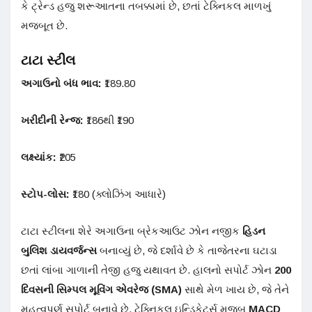
કે ટ્રેન્ડ હજુ શરૂઆતના તબક્કામાં છે, છતાં ટેક્નિકલ માળખું
મજબૂત છે.
ટાટા સ્ટીલ
અગાઉનો બંધ ભાવ:
₹189.80
ખરીદીની રેન્જ:
₹186થી ₹190
લક્ષ્યાંક:
₹205
સ્ટોપ-લોસ:
₹180 (ક્લોઝિંગ આધારે)
ટાટા સ્ટીલના શેરે અગાઉના બ્રેકઆઉટ ઝોન નજીક
હિડન
બુલિશ ડાયવર્જન્સ
બનાવ્યું છે, જે દર્શાવે છે કે તાજેતરના ઘટાડા
છતાં લાંબા ગાળાની તેજી હજુ યથાવત છે. હાલનો સપોર્ટ ઝોન
200
દિવસની સિમ્પલ મૂવિંગ એવરેજ (SMA)
સાથે મેળ ખાય છે, જે તેને
મહત્વપૂર્ણ સપોર્ટ બનાવે છે. ટેક્નિકલ ઇન્ડિકેટર્સ મુજબ
MACD