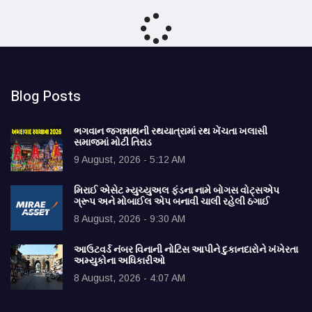
Blog Posts
ભગવાન જગન્નાથની રથયાત્રામાં રથ ખેંચતા ખલાસી
સમાજમાં મોટી તિરાડ
9 August, 2026 - 5:12 AM
મિરાઈ એસેટ મ્યુચ્યુઅલ ફંડના નામે બોગસ વોટ્સએપ
ગ્રૂપ અને મોબાઈલ એપ બનાવી ચાલી રહેલી ઠગાઈ
8 August, 2026 - 9:30 AM
આઉટવર્ડ નંબર વિનાની નોટિસ આપીને દુકાનદારોને ખંખેરતા
અમ્યુકોના અધિકારીઓ
8 August, 2026 - 4:07 AM