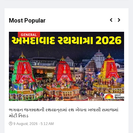
Most Popular
GENERAL
17 ન
અને 
14
ભગવાન જગન્નાથની રથયાત્રામાં રથ ખેંચતા ખલાસી સમાજમાં
મોટી તિરાડ
9 August, 2026 - 5:12 AM