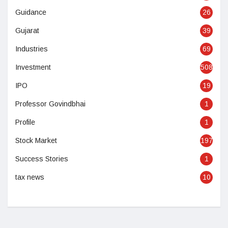
Guidance
26
Gujarat
39
Industries
69
Investment
508
IPO
19
Professor Govindbhai
1
Profile
1
Stock Market
197
Success Stories
1
tax news
10