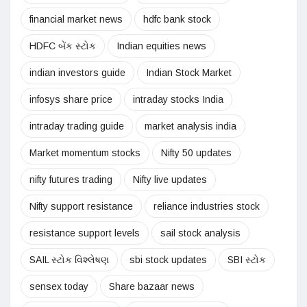
financial market news
hdfc bank stock
HDFC બેંક સ્ટોક
Indian equities news
indian investors guide
Indian Stock Market
infosys share price
intraday stocks India
intraday trading guide
market analysis india
Market momentum stocks
Nifty 50 updates
nifty futures trading
Nifty live updates
Nifty support resistance
reliance industries stock
resistance support levels
sail stock analysis
SAIL સ્ટોક વિશ્લેષણ
sbi stock updates
SBI સ્ટોક
sensex today
Share bazaar news