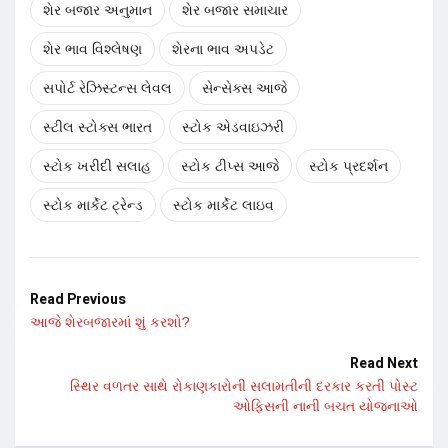
શેર બજાર અનુમાન
શેર બજાર સમાચાર
શેર ભાવ વિશ્લેષણ
શેરના ભાવ અપડેટ
સપોર્ટ રેઝિસ્ટન્સ લેવલ
સેન્સેક્સ આજે
સ્ટીલ સ્ટોક્સ ભારત
સ્ટોક એડવાઇઝરી
સ્ટોક ખરીદી સલાહ
સ્ટોક ટીપ્સ આજે
સ્ટોક પ્રદર્શન
સ્ટોક માર્કેટ ટ્રેન્ડ
સ્ટોક માર્કેટ લાઇવ
Read Previous
આજે શેરબજારમાં શું કરશો?
Read Next
સ્થિર વળતર સાથે રોકાણકારોની સલામતીની દરકાર કરતી પોસ્ટ
ઓફિસની નાની બચત યોજનાઓ