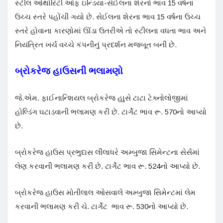
સ્ટીલ ઓથોરિટી ઓફ ઇન્ડિયા-સેઈલના શેરનો ભાવ 15 વર્ષના
ઉચ્ચ સ્તરે પહોંચી ગયો છે. સેઈલના શેરના ભાવ 15 વર્ષના ઉચ્ચ
સ્તરે હોવાના કારણોમાં ઊંડા ઉતરીએ તો સ્ટીલના વધતા ભાવ અને
નિયંત્રિત ખર્ચ વચ્ચે કંપનીનું પ્રદર્શન મજબૂત બની છે.
બ્રોકરેજ હાઉસની ભલામણો
જે.એમ. ફાઈનાન્શિયલ બ્રોકરેજ હાુસે ટાટા ટેક્નોલોજીમાં
હોલ્ડિંગ ઘટાડવાની ભલામણ કરી છે. ટાર્ગેટ ભાવ રૂ. 570નો આપ્યો
છે.
બ્રોકરેજ હાઉસ પ્રભુદાસ લીલાધરે અમ્બુજા સિમેન્ટના સેર્સમાં
લેણ કરવાની ભલામણ કરી છે. ટાર્ગેટ ભાવ રૂ. 524નો આપ્યો છે.
બ્રોકરેજ હાઉસ મોતીલાલ ઓસવાલે અમ્બુજા સિમેન્ટમાં લેમ
કરવાની ભલામણ કરી ચે. ટાર્ગેટ ભાવ રૂ. 530નો આપ્યો છે.