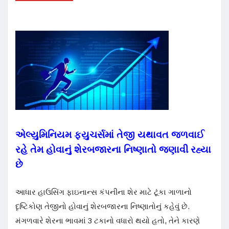
એલ્યુમિનિયમ ફ્યુચર્સમાં તેજી યથાવત જળવાઈ
રહે તેમ હોવાનું શેરબજારના નિષ્ણાતો જણાવી રહ્યા
છે
આધાર હાઉસિંગ ફાઇનાન્સ કંપનીના શેર માટે ટૂંકા ગાળાનો
દૃષ્ટિકોણ તેજીનો હોવાનું શેરબજારના નિષ્ણાતોનું કહેવું છે.
મંગળવારે શેરના ભાવમાં 3 ટકાનો વધારો થયો હતો, તેને કારણે