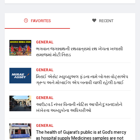
FAVORITES
RECENT
GENERAL
ભગવાન જગન્નાથની રથયાત્રામાં રથ ખેંચતા ખલાસી
સમાજમાં મોટી તિરાડ
GENERAL
મિરાઈ એસેટ મ્યુચ્યુઅલ ફંડના નામે બોગસ વોટ્સએપ
ગ્રૂપ અને મોબાઈલ એપ બનાવી ચાલી રહેલી ઠગાઈ
GENERAL
આઉટવર્ડ નંબર વિનાની નોટિસ આપીને દુકાનદારોને
ખંખેરતા અમ્યુકોના અધિકારીઓ
GENERAL
The health of Gujarat’s public is at God’s mercy
as hospital supply Medicines samples are not