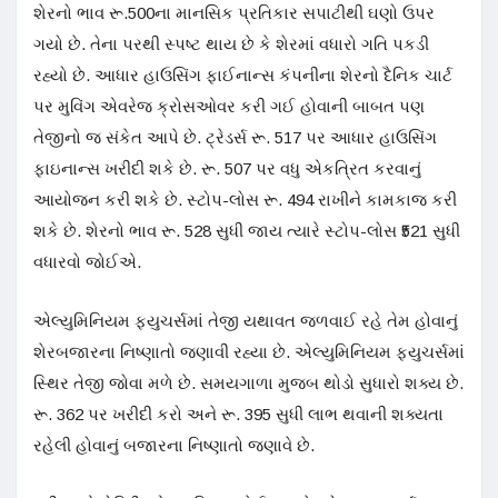
શેરનો ભાવ રૂ.500ના માનસિક પ્રતિકાર સપાટીથી ઘણો ઉપર
ગયો છે. તેના પરથી સ્પષ્ટ થાય છે કે શેરમાં વધારો ગતિ પકડી
રહ્યો છે. આધાર હાઉસિંગ ફાઈનાન્સ કંપનીના શેરનો દૈનિક ચાર્ટ
પર મુવિંગ એવરેજ ક્રોસઓવર કરી ગઈ હોવાની બાબત પણ
તેજીનો જ સંકેત આપે છે. ટ્રેડર્સ રૂ. 517 પર આધાર હાઉસિંગ
ફાઇનાન્સ ખરીદી શકે છે. રૂ. 507 પર વધુ એકત્રિત કરવાનું
આયોજન કરી શકે છે. સ્ટોપ-લોસ રૂ. 494 રાખીને કામકાજ કરી
શકે છે. શેરનો ભાવ રૂ. 528 સુધી જાય ત્યારે સ્ટોપ-લોસ ₹521 સુધી
વધારવો જોઈએ.
એલ્યુમિનિયમ ફ્યુચર્સમાં તેજી યથાવત જળવાઈ રહે તેમ હોવાનું
શેરબજારના નિષ્ણાતો જણાવી રહ્યા છે. એલ્યુમિનિયમ ફ્યુચર્સમાં
સ્થિર તેજી જોવા મળે છે. સમયગાળા મુજબ થોડો સુધારો શક્ય છે.
રૂ. 362 પર ખરીદી કરો અને રૂ. 395 સુધી લાભ થવાની શક્યતા
રહેલી હોવાનું બજારના નિષ્ણાતો જણાવે છે.