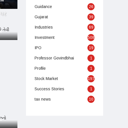
 AM
Guidance
26
 પર
Gujarat
39
Industries
69
AM
Investment
508
IPO
19
Professor Govindbhai
1
Profile
1
Stock Market
197
Success Stories
1
tax news
10
PM