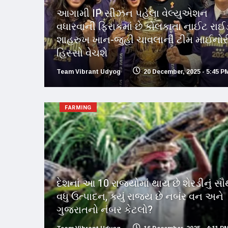
આગામી IP સીઝન પહેલા વેલ્યુએશન
વધારવાની ફિરાકમાં છે કોલકાતા નાઈટ રાઈડ
શાહરુખ ખાન-જુહી ચાવલાની ટીમ માઈનોર
હિસ્સો વેચશે
Team Vibrant Udyog
20 December, 2025 - 5:45 P
FARMING
દેશનાં આ 10 રાજ્યોમાં થાય છે શેરડીનું સૌ
વધુ ઉત્પાદન, ક્યું રાજ્ય છે નબંર વન અને
ગુજરાતનો નંબર કેટલો?