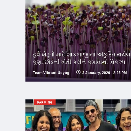
હવે ખેડૂતો માટે શાકભાજીના અંકુરિત થયેલ
કૂણા છોડની ખેતી કરીને કમાવાનો વિકલ્પ
Team Vibrant Udyog
3 January, 2026 - 2:25 PM
FARMING