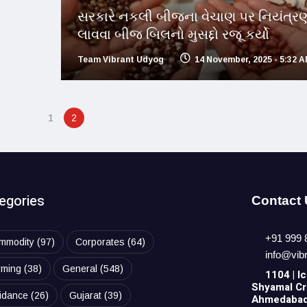
સરકારે નકલી બીજના વેચાણ પર નિયંત્ર
લાવવા બીજ બિલનો મુસદ્દો રજૂ કર્યો
Team Vibrant Udyog
14 November, 2025 - 5:32 
1
2
egories
Contact
+91 999 
mmodity
(97)
Corporates
(64)
info@vib
rming
(38)
General
(548)
1104 | Ic
Shyamal Cro
idance
(26)
Gujarat
(39)
Ahmedabad,