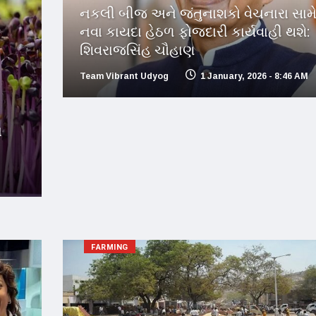
નકલી બીજ અને જંતુનાશકો વેચનારા સામ
નવા કાયદા હેઠળ ફોજદારી કાર્યવાહી થશે:
શિવરાજસિંહ ચૌહાણ
Team Vibrant Udyog
1 January, 2026 - 8:46 AM
ા
FARMING