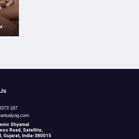
ણ
AM
 Us
8373 187
rantudyog.com
onic
Shyamal
ss Road, Satellite,
 Gujarat, India-380015