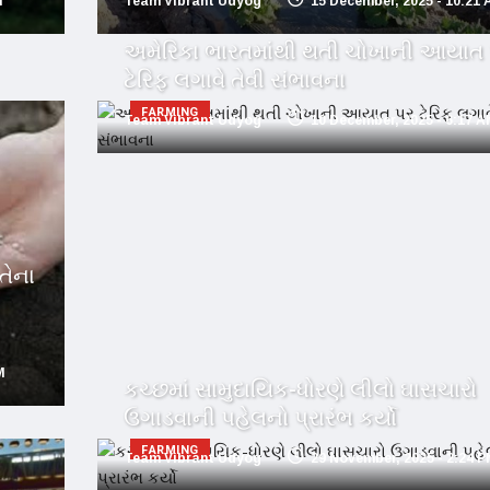
M
Team Vibrant Udyog
15 December, 2025 - 10:21
અમેરિકા ભારતમાંથી થતી ચોખાની આયાત
ટેરિફ લગાવે તેવી સંભાવના
FARMING
Team Vibrant Udyog
10 December, 2025 - 6:17 
તેના
M
કચ્છમાં સામુદાયિક-ધોરણે લીલો ઘાસચારો
ઉગાડવાની પહેલનો પ્રારંભ કર્યો
FARMING
Team Vibrant Udyog
29 November, 2025 - 2:24 