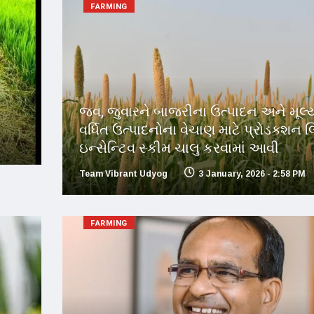
FARMING
જવ, જુવારને બાજરીના ઉત્પાદન અને મૂલ્
વર્ધિત ઉત્પાદનોના વેચાણ માટે પ્રોડક્શન લ
ઇન્સેન્ટિવ સ્કીમ ચાલુ કરવામાં આવી
Team Vibrant Udyog
3 January, 2026 - 2:58 PM
FARMING