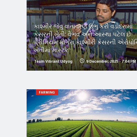
કાશ્મીર જેવુ વાતાવરણ ઉભુ કરી વડોદરામાં
કેસરની ખેતી: વૈભવ અને આસ્થા પટેલ છે
પ્રીમિયમ મોગરા કાશ્મીરી કેસરની એરોપો
ખેતીમાં માસ્ટર
Team Vibrant Udyog
9 December, 2025 - 7:04 PM
FARMING