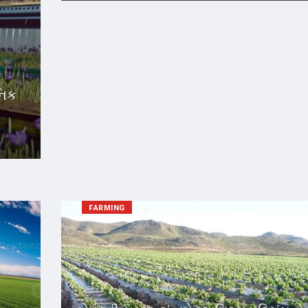
નિક
FARMING