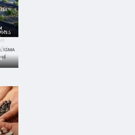
યદા
PM
 મેથડ
ધન
ક્ષર
PM