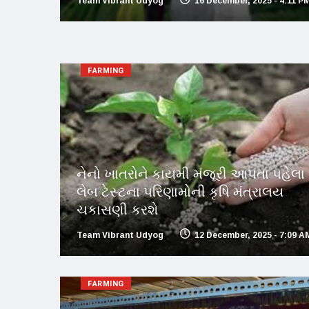
Team Vibrant Udyog
16 December, 2025 - 4:11 P
FARMING
નેનો ખાતરોને કાયમી મંજૂરી આપતા પહેલા 
લેબ ટેસ્ટના પરિણામોની કૃષિ મંત્રાલય
ચકાસણી કરશે
Team Vibrant Udyog
12 December, 2025 - 7:09 A
FARMING