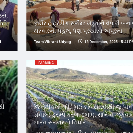
ર્સ,
ીટી
ફાર્મર ટૂ ટ્રેડીંગ સ્કીમ: ખેડુતોને વેપારી બન
સરકારની પહેલ, પણ પ્રયાસો અપૂરતા
M
Team Vibrant Udyog
18 December, 2025 - 5:41 P
FARMING
થી
જિનેટીકલી મોડિફાઈડ બિયારણથી જ પાક 
ડોનાલ્ડ ટ્રમ્પે કરેલા દબાણ સામે ન ઝૂકવા
ભારત સરકારનો નિર્ધાર