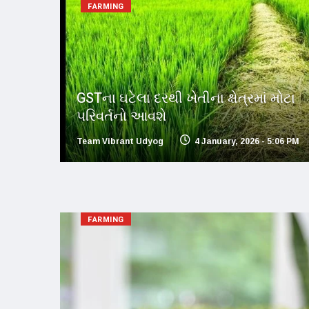
FARMING
GSTના ઘટેલા દરથી ખેતીના ક્ષેત્રમાં મોટા
પરિવર્તનો આવશે
Team Vibrant Udyog
4 January, 2026 - 5:06 PM
FARMING