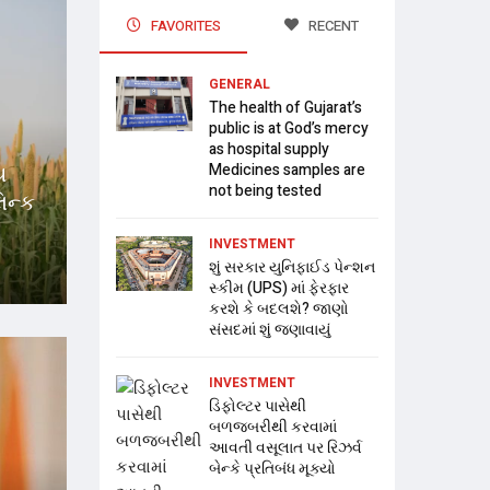
FAVORITES
RECENT
GENERAL
The health of Gujarat’s
public is at God’s mercy
as hospital supply
ય
Medicines samples are
not being tested
િન્ક
INVESTMENT
શું સરકાર યુનિફાઈડ પેન્શન
સ્કીમ (UPS) માં ફેરફાર
કરશે કે બદલશે? જાણો
સંસદમાં શું જણાવાયું
INVESTMENT
ડિફોલ્ટર પાસેથી
બળજબરીથી કરવામાં
આવતી વસૂલાત પર રિઝર્વ
બેન્કે પ્રતિબંધ મૂક્યો