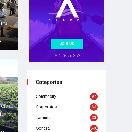
ાવવા
M
Categories
Commodity
97
લેવા
Corporates
64
નો
Farming
38
General
548