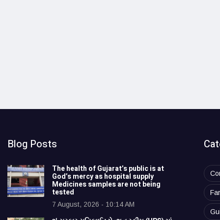
Blog Posts
Cat
The health of Gujarat’s public is at
Co
God’s mercy as hospital supply
Medicines samples are not being
tested
Fa
7 August, 2026 - 10:14 AM
Gu