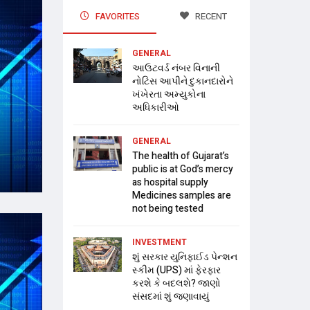
FAVORITES
RECENT
GENERAL
આઉટવર્ડ નંબર વિનાની
નોટિસ આપીને દુકાનદારોને
ખંખેરતા અમ્યુકોના
અધિકારીઓ
GENERAL
The health of Gujarat’s
public is at God’s mercy
as hospital supply
Medicines samples are
not being tested
INVESTMENT
શું સરકાર યુનિફાઈડ પેન્શન
સ્કીમ (UPS) માં ફેરફાર
કરશે કે બદલશે? જાણો
સંસદમાં શું જણાવાયું