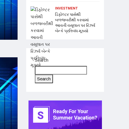
INVESTMENT
ડિફોલ્ટર પાસેથી
બળજબરીથી કરવામાં
આવતી વસૂલાત પર રિઝર્વ
બેન્કે પ્રતિબંધ મૂક્યો
Search
Search