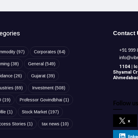
egories
Contact
+91 999 
mmodity
(97)
Corporates
(64)
info@vib
rming
(38)
General
(549)
1104 | Ic
Shyamal Cro
idance
(26)
Gujarat
(39)
Ahmedabad,
ustries
(69)
Investment
(508)
O
(19)
Professor Govindbhai
(1)
Follow us
file
(1)
Stock Market
(197)
x
ccess Stories
(1)
tax news
(10)
linke