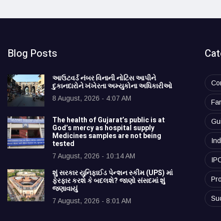
Blog Posts
Cat
આઉટવર્ડ નંબર વિનાની નોટિસ આપીને
Co
દુકાનદારોને ખંખેરતા અમ્યુકોના અધિકારીઓ
8 August, 2026 - 4:07 AM
Fa
The health of Gujarat’s public is at
Gu
God’s mercy as hospital supply
Medicines samples are not being
Ind
tested
7 August, 2026 - 10:14 AM
IP
શું સરકાર યુનિફાઈડ પેન્શન સ્કીમ (UPS) માં
Pro
ફેરફાર કરશે કે બદલશે? જાણો સંસદમાં શું
જણાવાયું
Su
7 August, 2026 - 8:01 AM