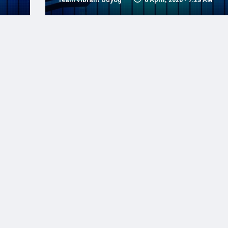
Team Vibrant Udyog
6 April, 2026 - 7:29 AM