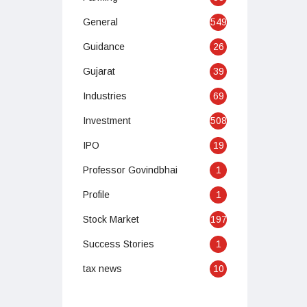
General
549
Guidance
26
Gujarat
39
Industries
69
Investment
508
IPO
19
Professor Govindbhai
1
Profile
1
Stock Market
197
Success Stories
1
tax news
10