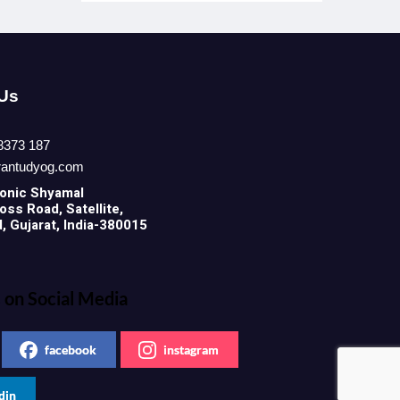
 Us
8373 187
rantudyog.com
onic
Shyamal
ss Road, Satellite,
 Gujarat, India-380015
 on Social Media
facebook
instagram
din