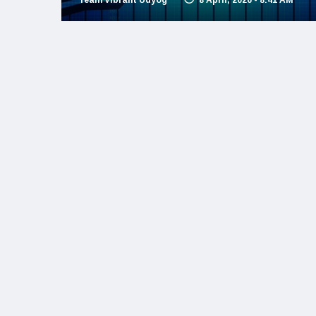
Team Vibrant Udyog
8 April, 2026 - 8:41 AM