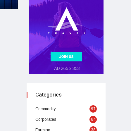
Categories
Commodity
97
Corporates
64
Farming
38