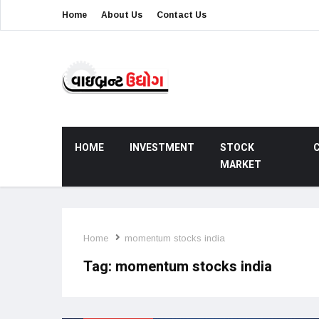
Home
About Us
Contact Us
HOME
INVESTMENT
STOCK
MARKET
Home
momentum stocks india
Tag:
momentum stocks india