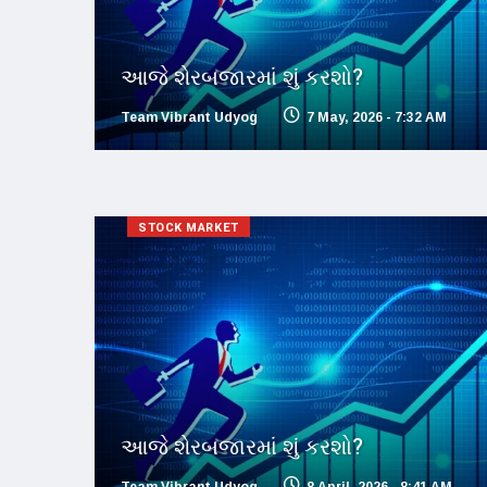
આજે શેરબજારમાં શું કરશો?
Team Vibrant Udyog
7 May, 2026 - 7:32 AM
STOCK MARKET
આજે શેરબજારમાં શું કરશો?