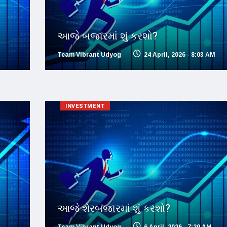
આજે બજારમાં શું કરશો?
Team Vibrant Udyog
24 April, 2026 - 8:03 AM
INVESTMENT
આજે શેરબજારમાં શું કરશો?