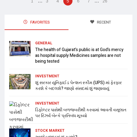
…
…
1
3
4
5
6
7
26
FAVORITES
RECENT
GENERAL
The health of Gujarat’s public is at God’s mercy
as hospital supply Medicines samples are not
being tested
INVESTMENT
શું સરકાર યુનિફાઈડ પેન્શન સ્કીમ (UPS) માં ફેરફાર
કરશે કે બદલશે? જાણો સંસદમાં શું જણાવાયું
INVESTMENT
ડિફોલ્ટર પાસેથી બળજબરીથી કરવામાં આવતી વસૂલાત
પર રિઝર્વ બેન્કે પ્રતિબંધ મૂક્યો
STOCK MARKET