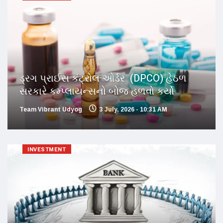
ડ્રગ પ્રાઈસ કંટ્રોલ ઓર્ડર (DPCO) હેઠળ
સરકારે કમ્પ્લાયન્સનો બોજ હળવો કર્યો
Team Vibrant Udyog
3 July, 2026 - 10:31 AM
INVESTMENT