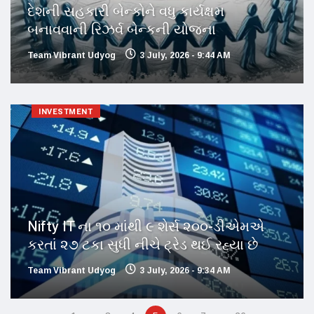
દેશની સહકારી બેન્કોને વધુ કાર્યક્ષમ
બનાવવાની રિઝર્વ બેન્કની યોજના
Team Vibrant Udyog
3 July, 2026 - 9:44 AM
INVESTMENT
Nifty IT ના ૧૦ માંથી ૯ શેર્સ ૨૦૦-ડીએમએ
કરતાં ૨૭ ટકા સુધી નીચે ટ્રેડ થઈ રહ્યા છે
Team Vibrant Udyog
3 July, 2026 - 9:34 AM