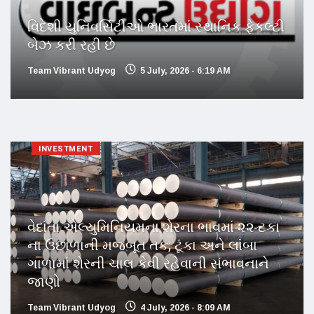
વિદેશી યુનિવર્સિટીઓ ભારતમાં સ્થાનિક ફેકલ્ટી
બેઝ કરી રહી છે
Team Vibrant Udyog
5 July, 2026 - 6:19 AM
INVESTMENT
વેદાંતા એલ્યુમિનિયમના શેરના ભાવમાં ૨૨ ટકા
ના ઉછાળાની મજબૂત તક; ટૂંકા અને લાંબા
ગાળામાં શેરની ચાલ કેવી રહેવાની સંભાવનાને
જાણો
Team Vibrant Udyog
4 July, 2026 - 8:09 AM