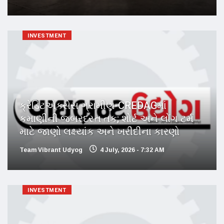
INVESTMENT
ક્રેડિટએક્સેસ ગ્રામીણ-CREDAGમાં
કમાણીની જબરદસ્ત તક; શોર્ટ અને લોંગ ટર્મ
માટે જાણો લક્ષ્યાંક અને ખરીદીના કારણો
Team Vibrant Udyog
4 July, 2026 - 7:32 AM
INVESTMENT