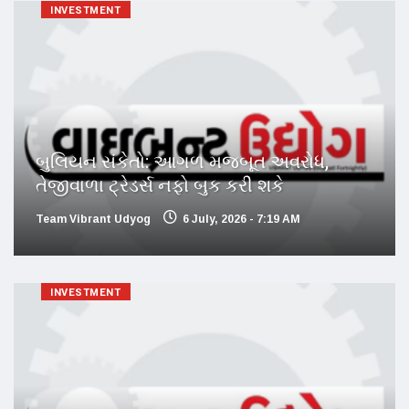
INVESTMENT
બુલિયન સંકેતો: આગળ મજબૂત અવરોધ,
તેજીવાળા ટ્રેડર્સ નફો બુક કરી શકે
Team Vibrant Udyog
6 July, 2026 - 7:19 AM
INVESTMENT