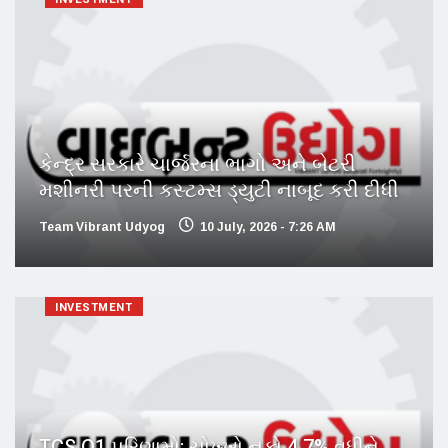
કેન્દ્ર સરકારે ચાર્જરના ભાગો અને બેટરી
મશીનરી પરની કસ્ટમ્સ ડ્યુટી નાબૂદ કરી દીધી
Team Vibrant Udyog
10 July, 2026 - 7:26 AM
INVESTMENT
TCS Q1 પરિણામો: ચોખ્ખો નફો 4.7% વધીને