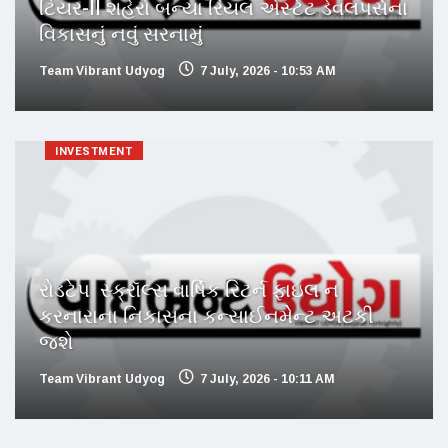
ટિયર-II શહેરો બન્યા રિયલ એસ્ટેટ ડેવલપર્સના
વિકાસનું નવું સરનામું
Team Vibrant Udyog
7 July, 2026 - 10:53 AM
INVESTMENT
રોડટેપ સ્ક્રૉલ્સ વાર્ષિક રિટર્ન ફાઇલ ન
કરનારાના નિકાસના કન્સાઈનમેેન્ટ અટકી
જશે
Team Vibrant Udyog
7 July, 2026 - 10:11 AM