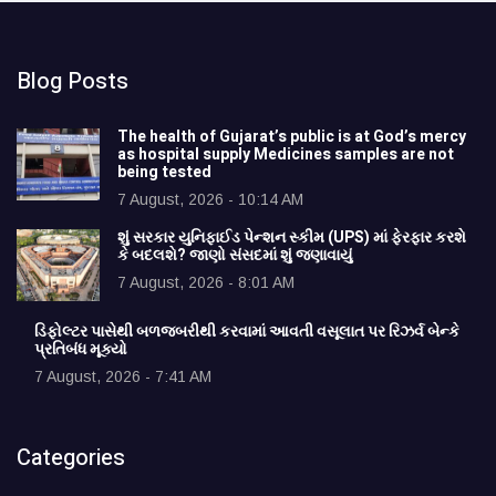
Blog Posts
The health of Gujarat’s public is at God’s mercy
as hospital supply Medicines samples are not
being tested
7 August, 2026 - 10:14 AM
શું સરકાર યુનિફાઈડ પેન્શન સ્કીમ (UPS) માં ફેરફાર કરશે
કે બદલશે? જાણો સંસદમાં શું જણાવાયું
7 August, 2026 - 8:01 AM
ડિફોલ્ટર પાસેથી બળજબરીથી કરવામાં આવતી વસૂલાત પર રિઝર્વ બેન્કે
પ્રતિબંધ મૂક્યો
7 August, 2026 - 7:41 AM
Categories