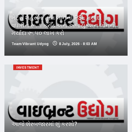
મેટ્રો શહેરોમાં હોમ લોનની PSL મર્યાદા
વધારીને રૂ. ૧ કરોડ અને એજ્યુકેશન લોનની
મર્યાદા રૂ.૫૦ લાખ કરો
Team Vibrant Udyog
8 July, 2026 - 8:03 AM
INVESTMENT
આજે શેરબજારમાં શું કરશો?