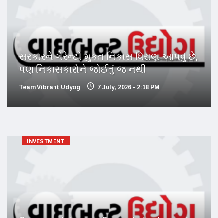
સરકારને ગેરેન્ટી મુક્ત નિકાસ ધિરાણ આપવું છે,
પણ નિકાસકારોને જોઈતું જ નથી
Team Vibrant Udyog
7 July, 2026 - 2:18 PM
INVESTMENT