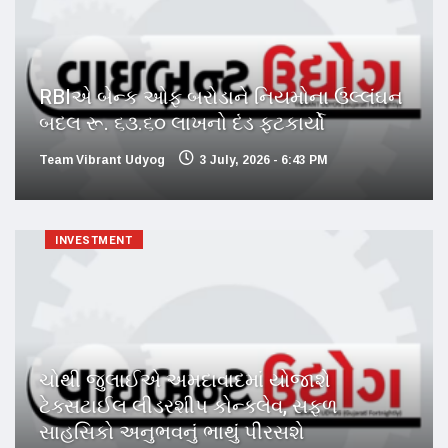
RBIએ બેન્ક ઓફ બરોડાને નિયમોના ઉલ્લંઘન
બદલ રૂ. ૬૩.૬૦ લાખનો દંડ ફટકાર્યો
Team Vibrant Udyog
3 July, 2026 - 6:43 PM
INVESTMENT
ચોથી જુલાઈએ અમદાવાદમાં યોજાશે
ટેક્સટાઈલ લીડરશીપ કોન્ક્લેવ, સફળ
સાહસિકો અનુભવનું ભાથું પીરસશે