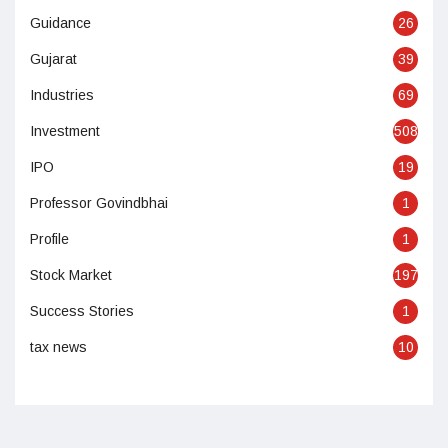
Guidance
26
Gujarat
39
Industries
69
Investment
508
IPO
19
Professor Govindbhai
1
Profile
1
Stock Market
197
Success Stories
1
tax news
10