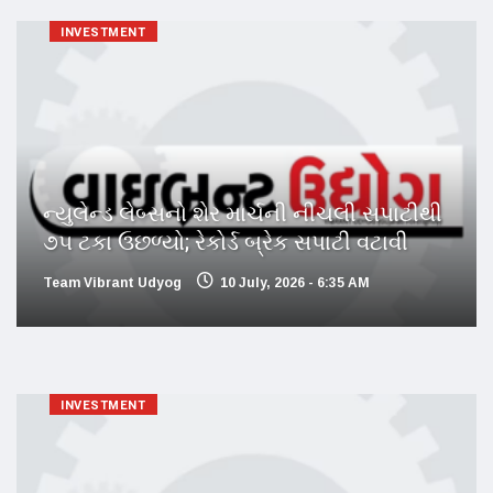
INVESTMENT
ન્યુલેન્ડ લેબ્સનો શેર માર્ચની નીચલી સપાટીથી
૭૫ ટકા ઉછળ્યો; રેકોર્ડ બ્રેક સપાટી વટાવી
Team Vibrant Udyog
10 July, 2026 - 6:35 AM
INVESTMENT